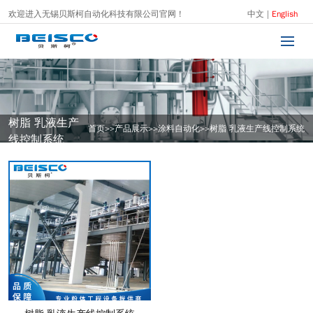
欢迎进入无锡贝斯柯自动化科技有限公司官网 !
中文
|
English
树脂 乳液生产
首页
>>
产品展示
>>
涂料自动化
>>
树脂 乳液生产线控制系统
线控制系统